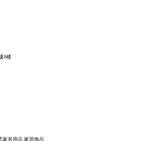
厦8楼
式家居用品 家居饰品